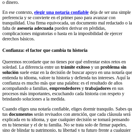
o dinero.
En ese contexto,
elegir una notaría confiable
deja de ser una simple
preferencia y se convierte en el primer paso para avanzar con
tranquilidad. Una firma equivocada, un documento mal redactado o la
falta de
asesoría adecuada
pueden derivar en pérdidas,
complicaciones migratorias o hasta en la imposibilidad de ejercer
derechos básicos.
Confianza: el factor que cambia tu historia
Queremos recordarte que no tienes por qué enfrentar estos retos en
soledad. La diferencia entre un
trámite exitoso
y un
problema sin
solución
suele estar en la decisión de buscar apoyo en una notaría qu
entienda tu idioma, valore tu historia y defienda tus intereses. Aquí la
confianza es mucho más que una palabra: es el resultado de años
acompañando a familias,
emprendedores
y
trabajadores
en sus
procesos más importantes, escuchando cada historia con respeto y
brindando soluciones a la medida.
Cuando eliges una notaría confiable, eliges dormir tranquilo. Sabes q
tus
documentos
serán revisados con atención, que cada cláusula será
explicada en tu idioma, y que cualquier decisión se tomará pensando
en tu bienestar y el de tu familia. No se trata solo de firmar papeles,
sino de blindar tu patrimonio, tu libertad y tu futuro frente a cualquier