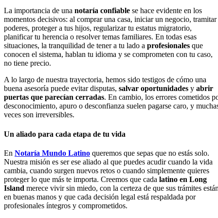
La importancia de una
notaría confiable
se hace evidente en los
momentos decisivos: al comprar una casa, iniciar un negocio, tramitar
poderes, proteger a tus hijos, regularizar tu estatus migratorio,
planificar tu herencia o resolver temas familiares. En todas esas
situaciones, la tranquilidad de tener a tu lado a
profesionales
que
conocen el sistema, hablan tu idioma y se comprometen con tu caso,
no tiene precio.
A lo largo de nuestra trayectoria, hemos sido testigos de cómo una
buena asesoría puede evitar disputas,
salvar oportunidades
y
abrir
puertas que parecían cerradas
. En cambio, los errores cometidos p
desconocimiento, apuro o desconfianza suelen pagarse caro, y mucha
veces son irreversibles.
Un aliado para cada etapa de tu vida
En
Notaría Mundo Latino
queremos que sepas que no estás solo.
Nuestra misión es ser ese aliado al que puedes acudir cuando la vida
cambia, cuando surgen nuevos retos o cuando simplemente quieres
proteger lo que más te importa. Creemos que cada
latino en Long
Island
merece vivir sin miedo, con la certeza de que sus trámites está
en buenas manos y que cada decisión legal está respaldada por
profesionales íntegros y comprometidos.