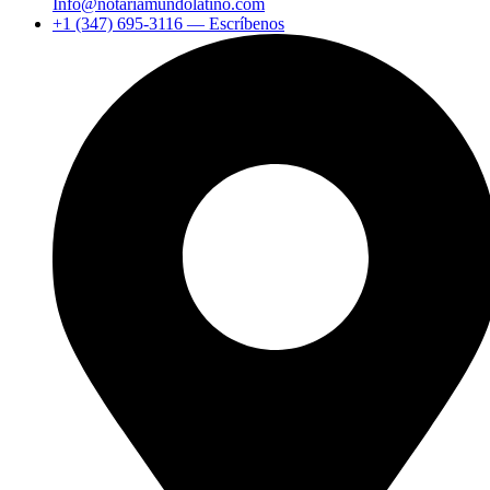
Info@notariamundolatino.com
+1 (347) 695-3116 — Escríbenos