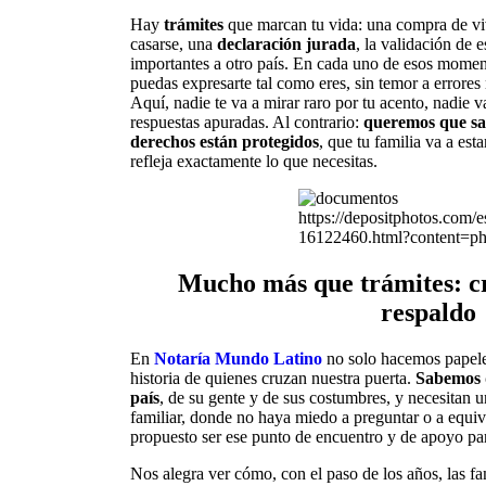
Hay
trámites
que marcan tu vida: una compra de viv
casarse, una
declaración jurada
, la validación de 
importantes a otro país. En cada uno de esos moment
puedas expresarte tal como eres, sin temor a errores
Aquí, nadie te va a mirar raro por tu acento, nadie v
respuestas apuradas. Al contrario:
queremos que sal
derechos están protegidos
, que tu familia va a es
refleja exactamente lo que necesitas.
https://depositphotos.com/es
16122460.html?content=ph
Mucho más que trámites: c
respaldo
En
Notaría Mundo Latino
no solo hacemos papeles
historia de quienes cruzan nuestra puerta.
Sabemos q
país
, de su gente y de sus costumbres, y necesitan 
familiar, donde no haya miedo a preguntar o a equi
propuesto ser ese punto de encuentro y de apoyo par
Nos alegra ver cómo, con el paso de los años, las fa