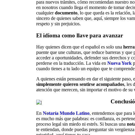
para nuevos trámites, cómo recomiendan nuestro n
en nosotros cuando llega el momento de tomar decis
cualquier
documento
, lo que queda es la relación, 
sincero de quienes saben que, aquí, siempre los vam
respeto y sin prejuicios.
El idioma como llave para avanzar
Hay quienes dicen que el español es solo una
herra
puente que une culturas, que reduce barreras y que 
acceder a oportunidades, defender sus derechos y co
perderse en la traducción. La vida en
Nueva York
p
cuando tienes a tu lado un equipo que te comprende,
A quienes están pensando en dar el siguiente paso, 
simplemente quieren sentirse acompañados
, les
atención que merecen, sin importar el motivo de su v
Conclusi
En
Notaría Mundo Latino
, entendemos que para l
es mucho más que palabras: es confianza, es pertenen
proceso legal sin miedo ni estrés. Si buscas una
not
te entiendan, donde puedas preguntar sin vergüenza
prioridad, aquí tienes tu casa.