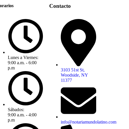
Contacto
orarios
Lunes a Viernes:
9:00 a.m. - 6:00
p.m
3103 51st St,
Woodside, NY
11377
Sábados:
9:00 a.m. - 4:00
p.m
info@notariamundolatino.com