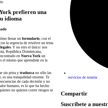
to
 York prefieren una
su idioma
ñado
 cómo llenar un
formulario
, con el
con la urgencia de resolver un tema
legales
. Y no eres el único: nos
bia, República Dominicana,
encontrado en
Nueva York
un
es el mismo que aprendiste en la
he sin prisa y
traduzca
no sólo las
e
, es una tranquilidad enorme. Te
servicios de notaria
nsecuencias de cada decisión y no
calor humano, es lo que ha hecho
quienes no quieren correr riesgos ni
Compartir
Suscribete a nuest