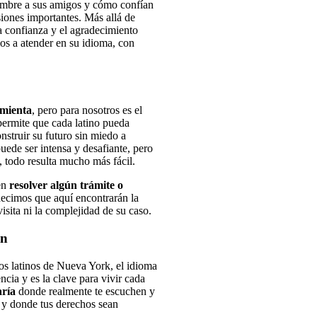
ombre a sus amigos y cómo confían
iones importantes. Más allá de
la confianza y el agradecimiento
os a atender en su idioma, con
mienta
, pero para nosotros es el
permite que cada latino pueda
nstruir su futuro sin miedo a
uede ser intensa y desafiante, pero
 todo resulta mucho más fácil.
en
resolver algún trámite o
 decimos que aquí encontrarán la
isita ni la complejidad de su caso.
ón
os latinos de Nueva York, el idioma
cia y es la clave para vivir cada
aría
donde realmente te escuchen y
 y donde tus derechos sean