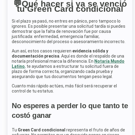
💬Qué hacer si ya se venció
tu Green Card condicional
Si el plazo ya pasó, no entres en pánico, pero tampoco lo
ignores. Es posible presentar una solicitud tardía si puedes
demostrar que la falta de renovación fue por causa
justificada: enfermedad, emergencia familiar,
desconocimiento del proceso o asesoramiento incorrecto.
Aun así, estos casos requieren
evidencia sólida y
documentación precisa
. Aquí es donde el respaldo de una
notaría profesional marca la diferencia. En
Notaría Mundo
Latino
,
te ayudamos a estructurar tu solicitud fuera de
plazo de forma correcta, organizando cada prueba y
asegurando que tus documentos tengan peso legal.
Cuanto más rápido actúes, más fácil será recuperar el
control de tu estatus.
No esperes a perder lo que tanto te
costó ganar
Tu
Green Card condicional
representa el fruto de años de
esfuerzo. No permitas que un descuido ponga en riesgo