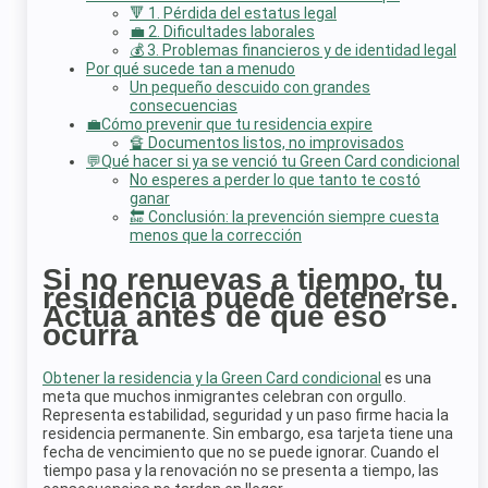
🔻 1. Pérdida del estatus legal
💼 2. Dificultades laborales
💰 3. Problemas financieros y de identidad legal
Por qué sucede tan a menudo
Un pequeño descuido con grandes
consecuencias
💼Cómo prevenir que tu residencia expire
🔏 Documentos listos, no improvisados
💬Qué hacer si ya se venció tu Green Card condicional
No esperes a perder lo que tanto te costó
ganar
🔚 Conclusión: la prevención siempre cuesta
menos que la corrección
Si no renuevas a tiempo, tu
residencia puede detenerse.
Actúa antes de que eso
ocurra
Obtener la residencia y la Green Card condicional
es una
meta que muchos inmigrantes celebran con orgullo.
Representa estabilidad, seguridad y un paso firme hacia la
residencia permanente. Sin embargo, esa tarjeta tiene una
fecha de vencimiento que no se puede ignorar. Cuando el
tiempo pasa y la renovación no se presenta a tiempo, las