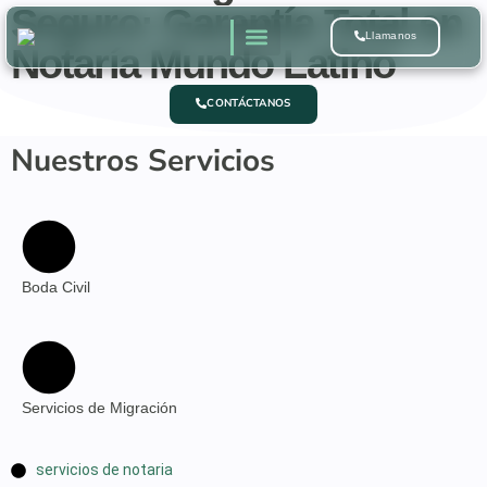
Seguro: Garantía Total en
Llamanos
Notaría Mundo Latino
Quienes Somos
CONTÁCTANOS
Nuestros Servicios
Boda Civil
Servicios de Migración
servicios de notaria