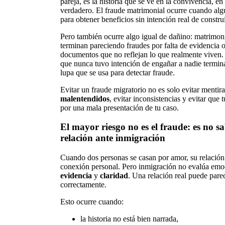
pareja, es la historia que se ve en la convivencia, e
verdadero. El fraude matrimonial ocurre cuando algu
para obtener beneficios sin intención real de constru
Pero también ocurre algo igual de dañino: matrimon
terminan pareciendo fraudes por falta de evidencia o
documentos que no reflejan lo que realmente viven.
que nunca tuvo intención de engañar a nadie termi
lupa que se usa para detectar fraude.
Evitar un fraude migratorio no es solo evitar mentir
malentendidos
, evitar inconsistencias y evitar que 
por una mala presentación de tu caso.
El mayor riesgo no es el fraude: es no s
relación ante inmigración
Cuando dos personas se casan por amor, su relación
conexión personal. Pero inmigración no evalúa emo
evidencia
y
claridad
. Una relación real puede parec
correctamente.
Esto ocurre cuando:
la historia no está bien narrada,