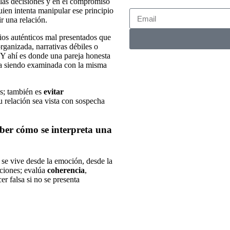
n las decisiones y en el compromiso
ien intenta manipular ese principio
ir una relación.
ios auténticos mal presentados que
rganizada, narrativas débiles o
 Y ahí es donde una pareja honesta
na siendo examinada con la misma
as; también es
evitar
tu relación sea vista con sospecha
aber cómo se interpreta una
 se vive desde la emoción, desde la
ciones; evalúa
coherencia
,
er falsa si no se presenta