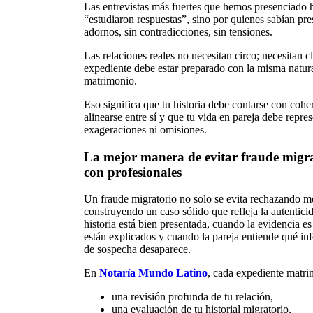
Las entrevistas más fuertes que hemos presenciado 
“estudiaron respuestas”, sino por quienes sabían pres
adornos, sin contradicciones, sin tensiones.
Las relaciones reales no necesitan circo; necesitan cl
expediente debe estar preparado con la misma natura
matrimonio.
Eso significa que tu historia debe contarse con coh
alinearse entre sí y que tu vida en pareja debe repres
exageraciones ni omisiones.
La mejor manera de evitar fraude migrat
con profesionales
Un fraude migratorio no solo se evita rechazando me
construyendo un caso sólido que refleja la autentic
historia está bien presentada, cuando la evidencia es
están explicados y cuando la pareja entiende qué inf
de sospecha desaparece.
En
Notaría Mundo Latino
, cada expediente matrim
una revisión profunda de tu relación,
una evaluación de tu historial migratorio,