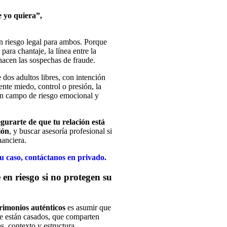
e yo quiera”,
n riesgo legal para ambos. Porque
ara chantaje, la línea entre la
nacen las sospechas de fraude.
dos adultos libres, con intención
ente miedo, control o presión, la
 un campo de riesgo emocional y
egurarte de que tu relación está
ión
, y buscar asesoría profesional si
nanciera.
tu caso, contáctanos en privado.
en riesgo si no protegen su
rimonios auténticos
es asumir que
que están casados, que comparten
, contexto y estructura.