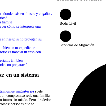
ema donde existen abusos y engaños.
rios?
 trámite
Boda Civil
saber cómo se interpreta una
 en riesgo si no protegen su
Servicios de Migración
también en tu expediente
orio es trabajar tu caso con
estatus también
ende con preparación
a: en un sistema
trimonios migratorios
suele
e, un compromiso real, una familia
un futuro sin miedo. Pero alrededor
nciosos: personas que se