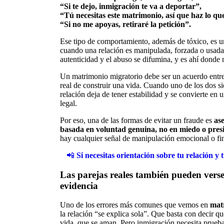
“Si te dejo, inmigración te va a deportar”,
“Tú necesitas este matrimonio, así que haz lo qu
“Si no me apoyas, retiraré la petición”.
Ese tipo de comportamiento, además de tóxico, es u
cuando una relación es manipulada, forzada o usada p
autenticidad y el abuso se difumina, y es ahí donde 
Un matrimonio migratorio debe ser un acuerdo entre 
real de construir una vida. Cuando uno de los dos si
relación deja de tener estabilidad y se convierte en
legal.
Por eso, una de las formas de evitar un fraude es
as
basada en voluntad genuina, no en miedo o pres
hay cualquier señal de manipulación emocional o fi
📲
Si necesitas orientación sobre tu relación y 
Las parejas reales también pueden verse 
evidencia
Uno de los errores más comunes que vemos en
mat
la relación “se explica sola”. Que basta con decir 
vida, que se aman. Pero inmigración necesita pruebas