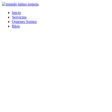
Saltar
al
Inicio
contenido
Servicios
Quienes Somos
Blog