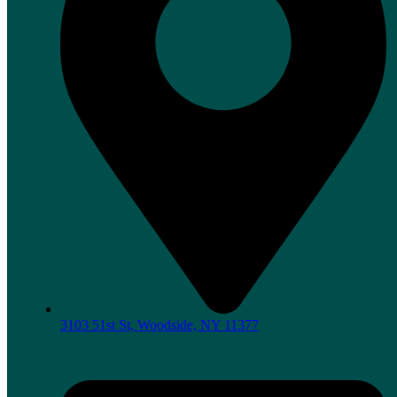
3103 51st St, Woodside, NY 11377