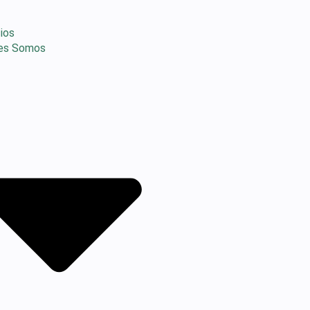
ios
es Somos