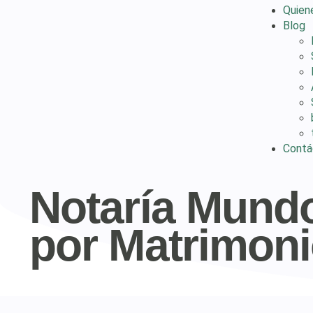
Quien
Blog
Contá
Notaría Mundo
por Matrimon