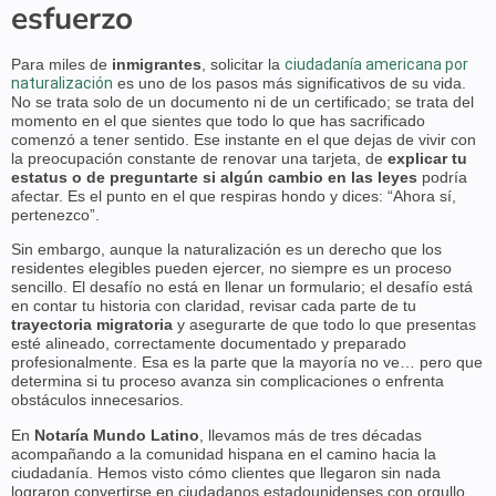
esfuerzo
Para miles de
inmigrantes
, solicitar la
ciudadanía americana por
naturalización
es uno de los pasos más significativos de su vida.
No se trata solo de un documento ni de un certificado; se trata del
momento en el que sientes que todo lo que has sacrificado
comenzó a tener sentido. Ese instante en el que dejas de vivir con
la preocupación constante de renovar una tarjeta, de
explicar tu
estatus o de preguntarte si algún cambio en las leyes
podría
afectar. Es el punto en el que respiras hondo y dices: “Ahora sí,
pertenezco”.
Sin embargo, aunque la naturalización es un derecho que los
residentes elegibles pueden ejercer, no siempre es un proceso
sencillo. El desafío no está en llenar un formulario; el desafío está
en contar tu historia con claridad, revisar cada parte de tu
trayectoria migratoria
y asegurarte de que todo lo que presentas
esté alineado, correctamente documentado y preparado
profesionalmente. Esa es la parte que la mayoría no ve… pero que
determina si tu proceso avanza sin complicaciones o enfrenta
obstáculos innecesarios.
En
Notaría Mundo Latino
, llevamos más de tres décadas
acompañando a la comunidad hispana en el camino hacia la
ciudadanía. Hemos visto cómo clientes que llegaron sin nada
lograron convertirse en ciudadanos estadounidenses con orgullo,