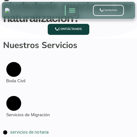
ciudadanía americana por
Llamanos
naturalización?
Quienes Somos
CONTÁCTANOS
Nuestros Servicios
Boda Civil
Servicios de Migración
servicios de notaria