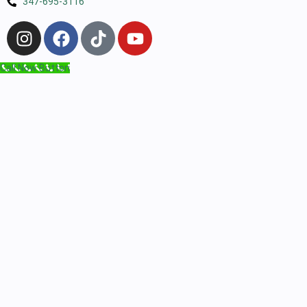
347-695-3116
Call Now Button