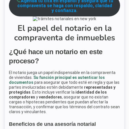
📞
Agenda tu cita en español y asegura que tu
compraventa se haga con respaldo, claridad
y confianza
.
El papel del notario en la
compraventa de inmuebles
¿Qué hace un notario en este
proceso?
El notario juega un papel indispensable en la compraventa
de viviendas.
Su función principal es autenticar los
documentos
para asegurar que todo esté en regla y que las
partes involucradas estén debidamente
representadas y
protegidas
. Esto incluye verificar la
identidad de los
compradores
y
vendedores
, asegurar que no existan
cargas o hipotecas pendientes que puedan afectar la
transacción, y confirmar que los términos del contrato sean
claros y vinculantes.
Beneficios de una asesoría notarial