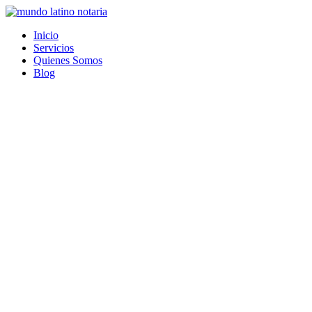
Saltar
al
Inicio
contenido
Servicios
Quienes Somos
Blog