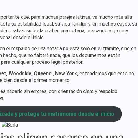
mportante que, para muchas parejas latinas, va mucho más allá
acta su estabilidad legal, su vida familiar y, en muchos casos, su
den realizar su boda civil en una notaría, buscando algo muy
onal desde el inicio.
on el respaldo de una notaría no está solo en el trámite, sino en
ien hecho, que no faltará nada, que los documentos están
 para cualquier proceso legal posterior.
eet, Woodside, Queens , New York,
entendemos que este no
se bien desde el primer momento.
s hacerlo sin errores, con orientación clara y respaldo
s.
zada y protege tu matrimonio desde el inicio
as eligen casarse en una