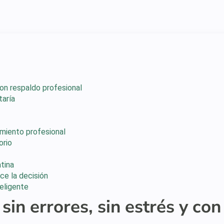
con respaldo profesional
taría
miento profesional
orio
atina
ce la decisión
teligente
in errores, sin estrés y con