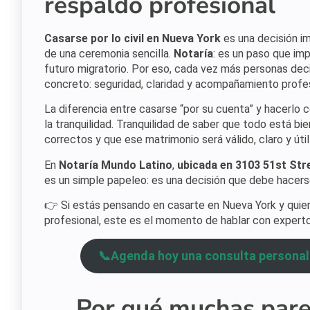
respaldo profesional
Casarse por lo civil en Nueva York
es una decisión i
de una ceremonia sencilla.
Notaría
: es un paso que imp
futuro migratorio. Por eso, cada vez más personas deci
concreto: seguridad, claridad y acompañamiento profesi
La diferencia entre casarse “por su cuenta” y hacerlo c
la tranquilidad. Tranquilidad de saber que todo está b
correctos y que ese matrimonio será válido, claro y útil
En
Notaría Mundo Latino
,
ubicada en 3103 51st Str
es un simple papeleo: es una decisión que debe hacer
👉 Si estás pensando en casarte en Nueva York y quiere
profesional, este es el momento de hablar con experto
📞Agenda hoy una consulta personali
Por qué muchas parej