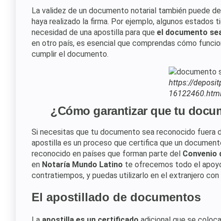
La validez de un documento notarial también puede d
haya realizado la firma. Por ejemplo, algunos estados t
necesidad de una apostilla para que
el documento sea
en otro país, es esencial que comprendas cómo funcion
cumplir el documento.
https://deposi
16122460.html
¿Cómo garantizar que tu docum
Si necesitas que tu documento sea reconocido fuera d
apostilla es un proceso que certifica que un documento
reconocido en países que forman parte del
Convenio 
en
Notaría Mundo Latino
te ofrecemos todo el apoyo
contratiempos, y puedas utilizarlo en el extranjero con 
El apostillado de documentos
La
apostilla es un certificado
adicional que se coloc