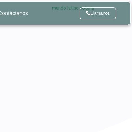
Contáctanos
Llamanos
en EE.UU.: Lo