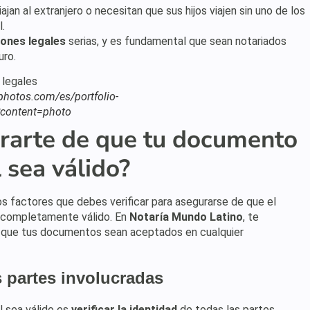
iajan al extranjero o necesitan que sus hijos viajen sin uno de los
.
iones legales
serias, y es fundamental que sean notariados
uro.
tphotos.com/es/portfolio-
content=photo
rarte de que tu documento
l sea válido?
tos factores que debes verificar para asegurarse de que el
 completamente válido. En
Notaría Mundo Latino
, te
 que tus documentos sean aceptados en cualquier
s partes involucradas
l sea válido es
verificar la identidad
de todas las partes