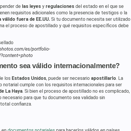
epender de
las leyes
y
regulaciones
del estado en el que se
ienen requisitos adicionales como la presencia de testigos o la
 válido fuera de EE.UU.
Si tu documento necesita ser utilizado
a el proceso de apostillado y qué requisitos específicos debe
tphotos.com/es/portfolio-
?content=photo
ento sea válido internacionalmente?
e los
Estados Unidos
, puede ser necesario
apostillarlo
. La
 notarial cumple con los requisitos internacionales para ser
de La Haya
. Si bien el proceso de apostillado no es complicado,
 necesario para que tu documento sea validado sin
total confianza.
a en
documentos notariales
para hacerlos válidos en países