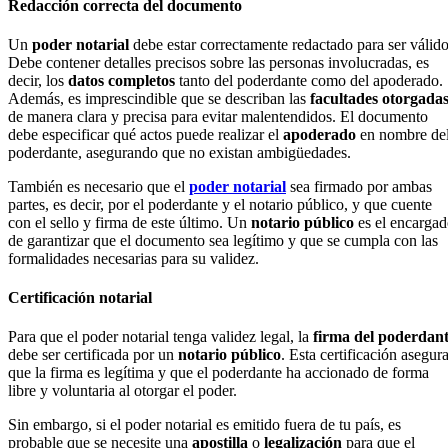
Redacción correcta del documento
Un
poder notarial
debe estar correctamente redactado para ser válido
Debe contener detalles precisos sobre las personas involucradas, es
decir, los
datos completos
tanto del poderdante como del apoderado.
Además, es imprescindible que se describan las
facultades otorgada
de manera clara y precisa para evitar malentendidos. El documento
debe especificar qué actos puede realizar el
apoderado
en nombre de
poderdante, asegurando que no existan ambigüedades.
También es necesario que el
poder notarial
sea firmado por ambas
partes, es decir, por el poderdante y el notario público, y que cuente
con el sello y firma de este último. Un
notario público
es el encarga
de garantizar que el documento sea legítimo y que se cumpla con las
formalidades necesarias para su validez.
Certificación notarial
Para que el poder notarial tenga validez legal, la
firma del poderdan
debe ser certificada por un
notario público
. Esta certificación asegur
que la firma es legítima y que el poderdante ha accionado de forma
libre y voluntaria al otorgar el poder.
Sin embargo, si el poder notarial es emitido fuera de tu país, es
probable que se necesite una
apostilla
o
legalización
para que el