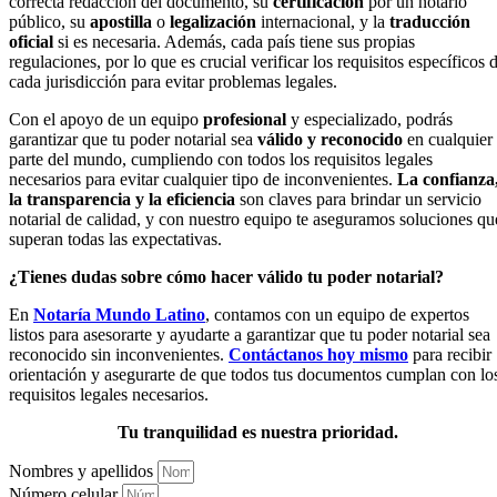
correcta redacción del documento, su
certificación
por un notario
público, su
apostilla
o
legalización
internacional, y la
traducción
oficial
si es necesaria. Además, cada país tiene sus propias
regulaciones, por lo que es crucial verificar los requisitos específicos 
cada jurisdicción para evitar problemas legales.
Con el apoyo de un equipo
profesional
y especializado, podrás
garantizar que tu poder notarial sea
válido y reconocido
en cualquier
parte del mundo, cumpliendo con todos los requisitos legales
necesarios para evitar cualquier tipo de inconvenientes.
La confianza
la transparencia y la eficiencia
son claves para brindar un servicio
notarial de calidad, y con nuestro equipo te aseguramos soluciones qu
superan todas las expectativas.
¿Tienes dudas sobre cómo hacer válido tu poder notarial?
En
Notaría Mundo Latino
, contamos con un equipo de expertos
listos para asesorarte y ayudarte a garantizar que tu poder notarial sea
reconocido sin inconvenientes.
Contáctanos hoy mismo
para recibir
orientación y asegurarte de que todos tus documentos cumplan con lo
requisitos legales necesarios.
Tu tranquilidad es nuestra prioridad.
Nombres y apellidos
Número celular