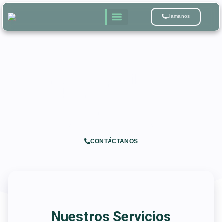
Llamanos
Por Qué Tu Apostilla en New
York Tarda Más de lo que
Esperabas
CONTÁCTANOS
Nuestros Servicios