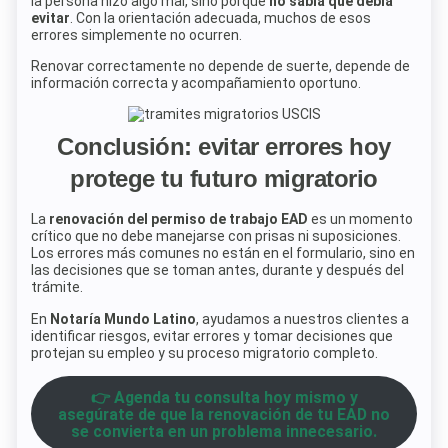
la persona hizo algo mal, sino porque
no sabía qué debía
evitar
. Con la orientación adecuada, muchos de esos
errores simplemente no ocurren.
Renovar correctamente no depende de suerte, depende de
información correcta y acompañamiento oportuno.
Conclusión: evitar errores hoy
protege tu futuro migratorio
La
renovación del permiso de trabajo EAD
es un momento
crítico que no debe manejarse con prisas ni suposiciones.
Los errores más comunes no están en el formulario, sino en
las decisiones que se toman antes, durante y después del
trámite.
En
Notaría Mundo Latino
, ayudamos a nuestros clientes a
identificar riesgos, evitar errores y tomar decisiones que
protejan su empleo y su proceso migratorio completo.
👉 Agenda tu consulta hoy mismo y
asegúrate de que la renovación de tu EAD no
se convierta en un problema innecesario.