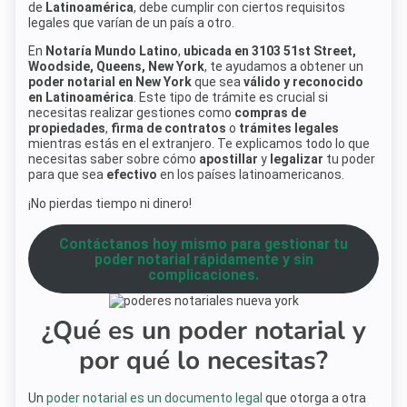
de
Latinoamérica
, debe cumplir con ciertos requisitos
legales que varían de un país a otro.
En
Notaría Mundo Latino
,
ubicada en 3103 51st Street,
Woodside, Queens, New York
, te ayudamos a obtener un
poder notarial en New York
que sea
válido y reconocido
en Latinoamérica
. Este tipo de trámite es crucial si
necesitas realizar gestiones como
compras de
propiedades
,
firma de contratos
o
trámites legales
mientras estás en el extranjero. Te explicamos todo lo que
necesitas saber sobre cómo
apostillar
y
legalizar
tu poder
para que sea
efectivo
en los países latinoamericanos.
¡No pierdas tiempo ni dinero!
Contáctanos hoy mismo para gestionar tu
poder notarial rápidamente y sin
complicaciones.
¿Qué es un poder notarial y
por qué lo necesitas?
Un
poder notarial es un documento legal
que otorga a otra