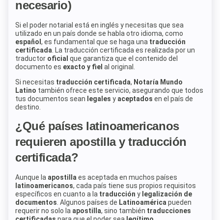
necesario)
Si el poder notarial está en inglés y necesitas que sea
utilizado en un país donde se habla otro idioma, como
español
, es fundamental que se haga una
traducción
certificada
. La traducción certificada es realizada por un
traductor
oficial
que garantiza que el contenido del
documento es
exacto y fiel
al original.
Si necesitas
traducción certificada
,
Notaría Mundo
Latino
también ofrece este servicio, asegurando que todos
tus documentos sean
legales
y
aceptados
en el país de
destino.
¿Qué países latinoamericanos
requieren apostilla y traducción
certificada?
Aunque la
apostilla
es aceptada en muchos países
latinoamericanos
, cada país tiene sus propios requisitos
específicos en cuanto a la
traducción
y
legalización de
documentos
. Algunos países de
Latinoamérica
pueden
requerir no solo la
apostilla
, sino también
traducciones
certificadas
para que el poder sea
legítimo
.