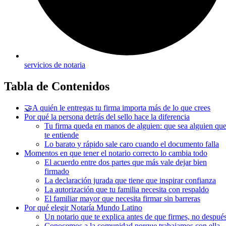
servicios de notaria
Tabla de Contenidos
🤝A quién le entregas tu firma importa más de lo que crees
Por qué la persona detrás del sello hace la diferencia
Tu firma queda en manos de alguien: que sea alguien qu
te entiende
Lo barato y rápido sale caro cuando el documento falla
Momentos en que tener el notario correcto lo cambia todo
El acuerdo entre dos partes que más vale dejar bien
firmado
La declaración jurada que tiene que inspirar confianza
La autorización que tu familia necesita con respaldo
El familiar mayor que necesita firmar sin barreras
Por qué elegir Notaría Mundo Latino
Un notario que te explica antes de que firmes, no despué
Conocemos a la comunidad porque trabajamos con ella