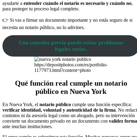
ayudarte a
entender cuándo el notario es necesario y cuándo no
,
para proteger tu proceso legal completo.
👉 Si vas a firmar un documento importante y no estás seguro de si
necesita un notario público, no lo adivines.
Una consulta previa puede evitar problemas
legales serios.
https://depositphotos.com/es/portfolio-
1177973.html?content=photo
Qué función real cumple un notario
público en Nueva York
En Nueva York, el
notario público
cumple una función específica:
verificar identidad, voluntad y autenticidad de la firma
. No redac
contratos ni da asesoría legal como un abogado, pero su intervención
convierte un documento privado en un documento con
validez forma
ante muchas instituciones.
El error común es subestimar esta función. Muchas personas creen qu