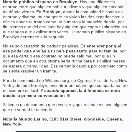
Notario público hispano en Brooklyn
: Hay una diferencia
enorme entre que alguien hable tu idioma y que alguien entienda
de dónde vienes. En
Brooklyn
, donde la comunidad hispana es
enorme y diversa, mucha gente ha vivido las dos experiencias: la
oficina donde te tratan como un número y la atención donde, por
fin, sientes que del otro lado hay alguien que capta tu situación sin
que tengas que explicar tres veces. Un notario público hispano en
Brooklyn pertenece a la segunda.
No es solo cuestión de traducir palabras.
Es entender por qué
ese poder que envías a tu país pesa tanto para tu familia,
por
qué esa carta o ese contrato no puede salir mal, por qué un
documento que en otra oficina sería rutina para ti significa meses
de espera o tranquilidad. Esa cercanía cambia por completo cómo
se siente resolver un trámite.
Para la comunidad de Williamsburg, de Cypress Hills, de East New
York y de todo Brooklyn, encontrar un notario que comparta su raíz
no siempre es fácil.
Y cuando aparece, la diferencia se nota
desde la primera conversación
. 🌐
Si tienes un documento que resolver y quieres hacerlo con alguien
que de verdad te entiende.
Notaría Mundo Latino, 3103 51st Street, Woodside, Queens,
New York.