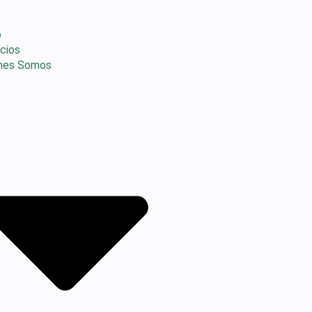
o
icios
nes Somos