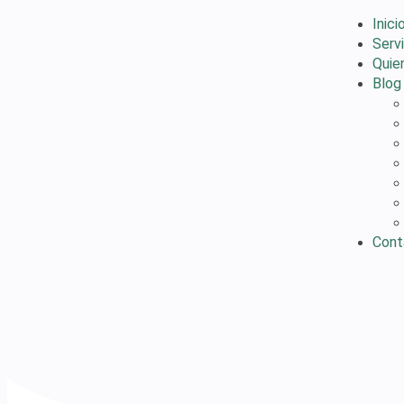
Inici
Serv
Quie
Blog
Cont