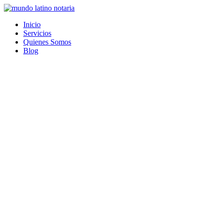
Saltar
al
Inicio
contenido
Servicios
Quienes Somos
Blog