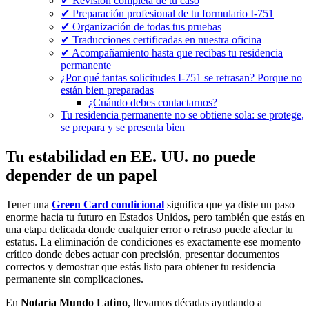
✔ Revisión completa de tu caso
✔ Preparación profesional de tu formulario I-751
✔ Organización de todas tus pruebas
✔ Traducciones certificadas en nuestra oficina
✔ Acompañamiento hasta que recibas tu residencia
permanente
¿Por qué tantas solicitudes I-751 se retrasan? Porque no
están bien preparadas
¿Cuándo debes contactarnos?
Tu residencia permanente no se obtiene sola: se protege,
se prepara y se presenta bien
Tu estabilidad en EE. UU. no puede
depender de un papel
Tener una
Green Card condicional
significa que ya diste un paso
enorme hacia tu futuro en Estados Unidos, pero también que estás en
una etapa delicada donde cualquier error o retraso puede afectar tu
estatus. La eliminación de condiciones es exactamente ese momento
crítico donde debes actuar con precisión, presentar documentos
correctos y demostrar que estás listo para obtener tu residencia
permanente sin complicaciones.
En
Notaría Mundo Latino
, llevamos décadas ayudando a