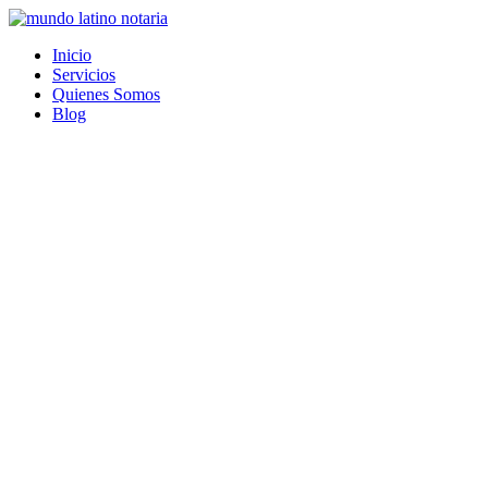
Saltar
al
Inicio
contenido
Servicios
Quienes Somos
Blog