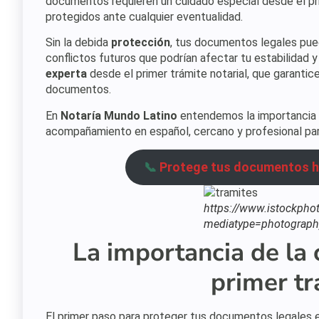
documentos requieren un cuidado especial desde el prim
protegidos ante cualquier eventualidad.
Sin la debida
protección
, tus documentos legales pued
conflictos futuros que podrían afectar tu estabilidad y
experta
desde el primer trámite notarial, que garantice
documentos.
En
Notaría Mundo Latino
entendemos la importancia 
acompañamiento en español, cercano y profesional para
📞
Protege tus documentos hoy
https://www.istockphot
mediatype=photograph
La importancia de la 
primer tr
El primer paso para proteger tus documentos legales 