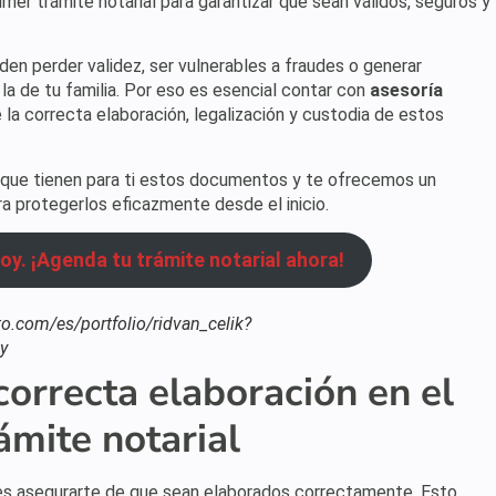
er trámite notarial para garantizar que sean válidos, seguros y
en perder validez, ser vulnerables a fraudes o generar
 la de tu familia. Por eso es esencial contar con
asesoría
 la correcta elaboración, legalización y custodia de estos
que tienen para ti estos documentos y te ofrecemos un
 protegerlos eficazmente desde el inicio.
. ¡Agenda tu trámite notarial ahora!
o.com/es/portfolio/ridvan_celik?
y
correcta elaboración en el
ámite notarial
es asegurarte de que sean elaborados correctamente. Esto