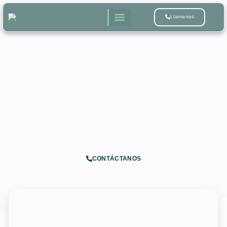
Llamanos
¿Cuánto Cuesta Traducir
Documentos Legales en Nueva
York y Por Qué el Precio No Es
Lo Único que Importa?
CONTÁCTANOS