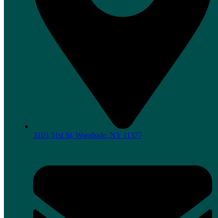
3103 51st St, Woodside, NY 11377