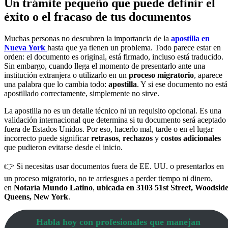
Un trámite pequeño que puede definir el
éxito o el fracaso de tus documentos
Muchas personas no descubren la importancia de la
apostilla en
Nueva York
hasta que ya tienen un problema. Todo parece estar en
orden: el documento es original, está firmado, incluso está traducido.
Sin embargo, cuando llega el momento de presentarlo ante una
institución extranjera o utilizarlo en un
proceso migratorio
, aparece
una palabra que lo cambia todo:
apostilla
. Y si ese documento no está
apostillado correctamente, simplemente no sirve.
La apostilla no es un detalle técnico ni un requisito opcional. Es una
validación internacional que determina si tu documento será aceptado
fuera de Estados Unidos. Por eso, hacerlo mal, tarde o en el lugar
incorrecto puede significar
retrasos
,
rechazos
y
costos adicionales
que pudieron evitarse desde el inicio.
👉 Si necesitas usar documentos fuera de EE. UU. o presentarlos en
un proceso migratorio, no te arriesgues a perder tiempo ni dinero,
en
Notaría Mundo Latino
,
ubicada en 3103 51st Street, Woodside
Queens, New York
.
Habla hoy con profesionales que manejan