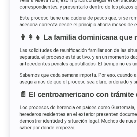
venir a Nueva York, eso implica conseguir el certificad
correspondientes, y presentarlo dentro de los plazos
Este proceso tiene una cadena de pasos que, si se romp
asesoría correcta desde el principio ahorra meses de e
👨‍👩‍👧 La familia dominicana que 
Las solicitudes de reunificación familiar son de las si
separada, el proceso está activo, y en un momento da
antecedentes penales apostillados. El tiempo no es u
Sabemos que cada semana importa. Por eso, cuando alg
aseguramos de que el proceso sea claro, ordenado y si
📄 El centroamericano con trámite 
Los procesos de herencia en países como Guatemala, 
herederos residentes en el exterior presenten docume
demostrar identidad y situación legal. Muchos de nuest
saber por dónde empezar.