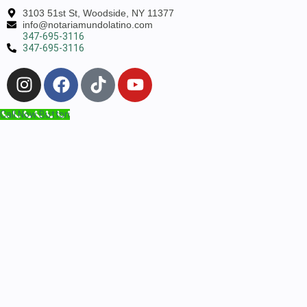
3103 51st St, Woodside, NY 11377
info@notariamundolatino.com
347-695-3116
347-695-3116
Call Now Button