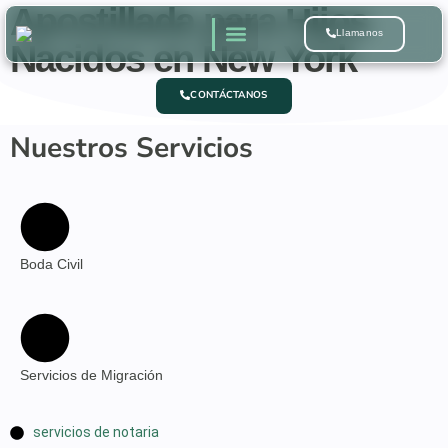
Apostillada para Hijos
Llamanos
Nacidos en New York
Quienes Somos
CONTÁCTANOS
Nuestros Servicios
Boda Civil
Servicios de Migración
servicios de notaria