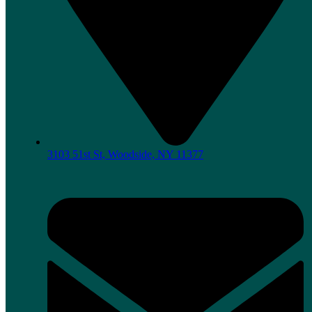
3103 51st St, Woodside, NY 11377