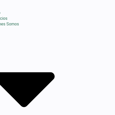
o
icios
nes Somos