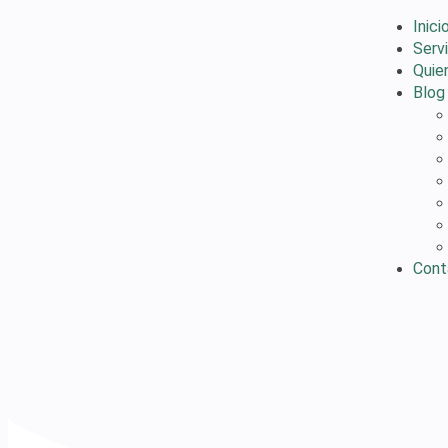
Inici
Serv
Quie
Blog
Cont