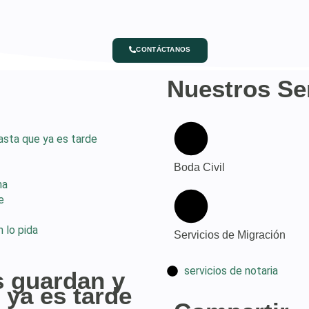
CONTÁCTANOS
Nuestros Se
asta que ya es tarde
Boda Civil
na
e
 lo pida
Servicios de Migración
servicios de notaria
s guardan y
 ya es tarde