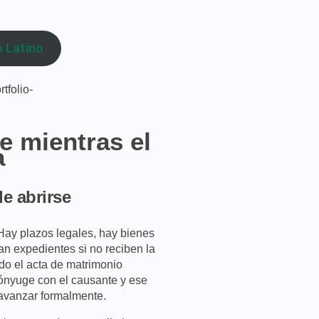
 Latino
tfolio-
te mientras el
a
e abrirse
Hay plazos legales, hay bienes
ran expedientes si no reciben la
o el acta de matrimonio
cónyuge con el causante y ese
 avanzar formalmente.