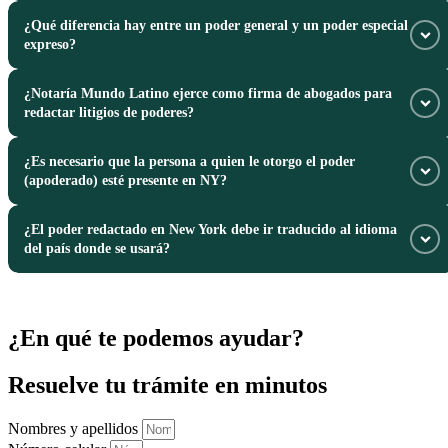
¿Qué diferencia hay entre un poder general y un poder especial
Cuando se requiere autorizar a alguien con urgencia para vender un
expreso?
inmueble, realizar trámites bancarios, cobrar pensiones o representar
legalmente en el extranjero.
¿Notaría Mundo Latino ejerce como firma de abogados para
Un poder especial faculta a la persona para uno o varios actos específicos
redactar litigios de poderes?
declarados, mientras que un poder general otorga amplias facultades
administrativas.
¿Es necesario que la persona a quien le otorgo el poder
No. Preparamos y notarizamos modelos estándar de poderes según la
(apoderado) esté presente en NY?
voluntad expresada por el poderdante. No brindamos asesoría legal de
abogados.
¿El poder redactado en New York debe ir traducido al idioma
No, el apoderado no necesita estar presente en la oficina. Únicamente
del país donde se usará?
debe estar presente quien otorga el poder (poderdante) con su
identificación.
Si el documento debe presentarse en un país hispanohablante, lo
redactamos en español para evitar costos y tiempos adicionales de
¿En qué te podemos ayudar?
traducción.
Resuelve tu trámite en minutos
Nombres y apellidos