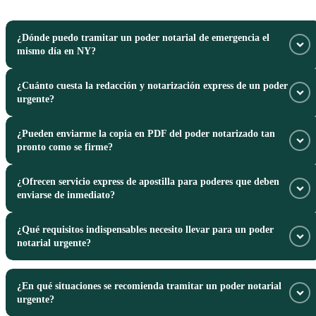
¿Dónde puedo tramitar un poder notarial de emergencia el
mismo día en NY?
¿Cuánto cuesta la redacción y notarización express de un poder
Ven directamente a nuestra oficina en 3103 51st Street, Woodside,
urgente?
Queens, NY o llama de urgencia al 347-695-3117 para atención
prioritaria.
¿Pueden enviarme la copia en PDF del poder notarizado tan
Ofrecemos tarifas competitivas para trámites urgenciados. Llámanos por
pronto como se firme?
teléfono para indicarte el valor según la complejidad del poder.
¿Ofrecen servicio express de apostilla para poderes que deben
Sí, una vez firmado y notarizado el documento, te enviamos una copia
enviarse de inmediato?
escaneada en alta resolución por correo electrónico o WhatsApp.
¿Qué requisitos indispensables necesito llevar para un poder
Sí, contamos con gestión prioritaria ante la Secretaría del Estado de NY
notarial urgente?
para procesar la apostilla de tu poder lo más rápido posible.
Debes traer una identificación oficial vigente con foto y los datos
¿En qué situaciones se recomienda tramitar un poder notarial
completos del apoderado (nombres, cédula/DNI y dirección en el país de
urgente?
destino).