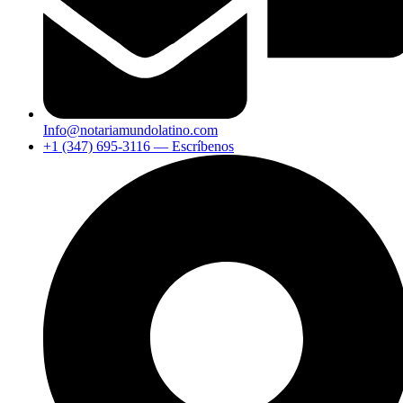
Info@notariamundolatino.com
+1 (347) 695-3116 — Escríbenos