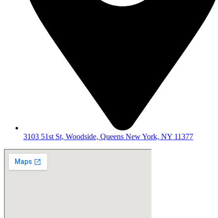
3103 51st St, Woodside, Queens New York, NY 11377