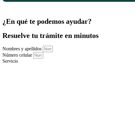
sesgos.
Deben ser mayores de 21 años, dominar con fluidez tanto el español
como el inglés, y firmar el formulario de juramento e interpretación de
¿En qué te podemos ayudar?
USCIS.
Resuelve tu trámite en minutos
Nombres y apellidos
Número celular
Servicio