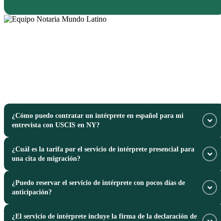
¿Cómo puedo contratar un intérprete en español para mi
entrevista con USCIS en NY?
¿Cuál es la tarifa por el servicio de intérprete presencial para
Llama urgentemente al 347-695-3116 o visítanos en 3103 51st Street,
una cita de migración?
Woodside, Queens, NY para agendar a tu intérprete certificado.
¿Puedo reservar el servicio de intérprete con pocos días de
Las tarifas se definen en función de la duración de la cita y la ubicación
anticipación?
de las oficinas de USCIS. Solicita una cotización llamando hoy mismo.
¿El servicio de intérprete incluye la firma de la declaración de
Sí, ofrecemos disponibilidad para agendar tu intérprete de forma